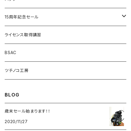
Cocoloa
Cocoloa
ＳＴストリームトレイル
15周年記念セール
ＧＵＬＬ
ＴＵＳＡ
MOBBY'S
重器材セット
ライセンス取得講習
重器材セット
MOBBY'S
アクアラング
ＴＵＳＡ
軽器材セット
BSAC
SUNSKI
スノーケリングセット
ツチノコ工房
O'NEILL
ダイビングコンピューター
BLOG
歳末セール始まります！！
2020/11/27