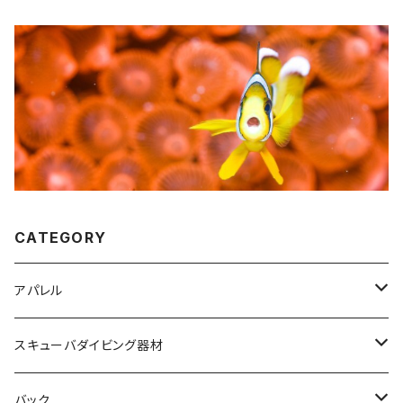
CATEGORY
アパレル
HHヘリーハンセン
スキューバダイビング器材
オリジナルＴシャツ
ＧＵＬＬ
バック