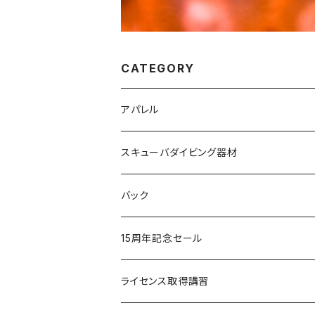
CATEGORY
アパレル
HHヘリーハンセン
スキューバダイビング器材
オリジナルＴシャツ
ＧＵＬＬ
バック
Cocoloa
Cocoloa
ＳＴストリームトレイル
15周年記念セール
ＧＵＬＬ
ＴＵＳＡ
MOBBY'S
重器材セット
ライセンス取得講習