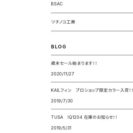
重器材セット
MOBBY'S
アクアラング
ＴＵＳＡ
軽器材セット
BSAC
SUNSKI
スノーケリングセット
ツチノコ工房
O'NEILL
ダイビングコンピューター
BLOG
歳末セール始まります！！
2020/11/27
KAILフィン プロショップ限定カラー入荷！
2019/7/30
TUSA IQ1204 在庫のお知らせ！！
2019/5/31