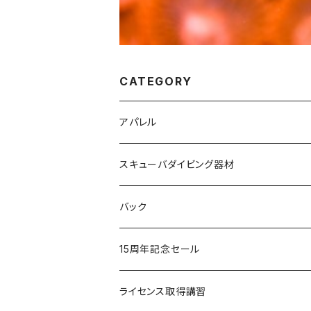
CATEGORY
アパレル
HHヘリーハンセン
スキューバダイビング器材
オリジナルＴシャツ
ＧＵＬＬ
バック
Cocoloa
Cocoloa
ＳＴストリームトレイル
15周年記念セール
ＧＵＬＬ
ＴＵＳＡ
MOBBY'S
重器材セット
ライセンス取得講習