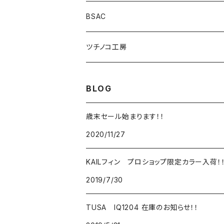
重器材セット
MOBBY'S
アクアラング
ＴＵＳＡ
軽器材セット
BSAC
SUNSKI
スノーケリングセット
ツチノコ工房
O'NEILL
ダイビングコンピューター
BLOG
歳末セール始まります！！
2020/11/27
KAILフィン プロショップ限定カラー入荷！
2019/7/30
TUSA IQ1204 在庫のお知らせ！！