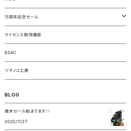
Cocoloa
Cocoloa
ＳＴストリームトレイル
15周年記念セール
ＧＵＬＬ
ＴＵＳＡ
MOBBY'S
重器材セット
ライセンス取得講習
重器材セット
MOBBY'S
アクアラング
ＴＵＳＡ
軽器材セット
BSAC
SUNSKI
スノーケリングセット
ツチノコ工房
O'NEILL
ダイビングコンピューター
BLOG
歳末セール始まります！！
2020/11/27