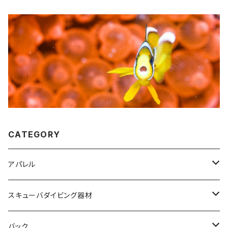
CATEGORY
アパレル
HHヘリーハンセン
スキューバダイビング器材
オリジナルＴシャツ
ＧＵＬＬ
バック